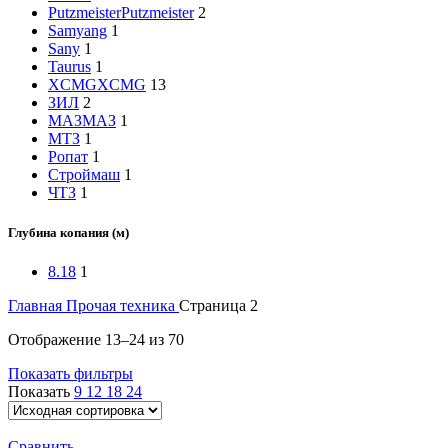
Putzmeister
Putzmeister
2
Samyang
1
Sany
1
Taurus
1
XCMG
XCMG
13
ЗИЛ
2
МАЗ
МАЗ
1
МТЗ
1
Ропат
1
Строймаш
1
ЧТЗ
1
Глубина копания (м)
8.18
1
Главная
Прочая техника
Страница 2
Отображение 13–24 из 70
Показать фильтры
Показать
9
12
18
24
Сравнить