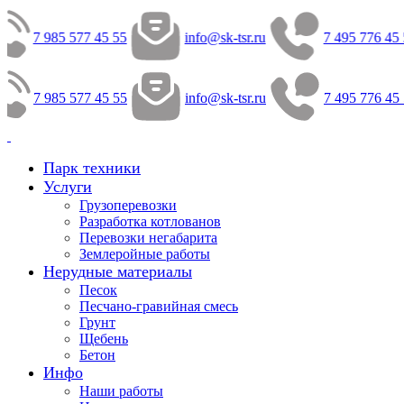
7 985 577 45 55
info@sk-tsr.ru
7 495 776 45 
7 985 577 45 55
info@sk-tsr.ru
7 495 776 45 
Парк техники
Услуги
Грузоперевозки
Разработка котлованов
Перевозки негабарита
Землеройные работы
Нерудные материалы
Песок
Песчано-гравийная смесь
Грунт
Щебень
Бетон
Инфо
Наши работы