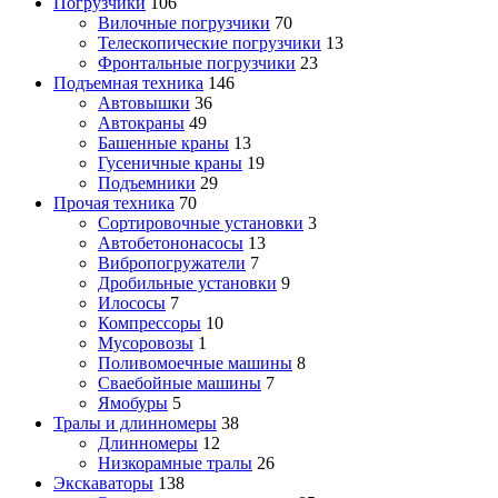
Погрузчики
106
Вилочные погрузчики
70
Телескопические погрузчики
13
Фронтальные погрузчики
23
Подъемная техника
146
Автовышки
36
Автокраны
49
Башенные краны
13
Гусеничные краны
19
Подъемники
29
Прочая техника
70
Cортировочные установки
3
Автобетононасосы
13
Вибропогружатели
7
Дробильные установки
9
Илососы
7
Компрессоры
10
Мусоровозы
1
Поливомоечные машины
8
Сваебойные машины
7
Ямобуры
5
Тралы и длинномеры
38
Длинномеры
12
Низкорамные тралы
26
Экскаваторы
138