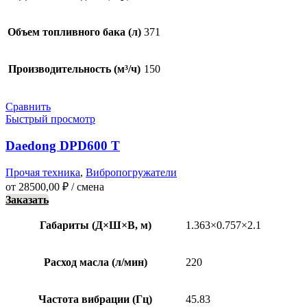
Объем топливного бака (л)
371
Производительность (м³/ч)
150
Сравнить
Быстрый просмотр
Daedong DPD600 T
Прочая техника
,
Вибропогружатели
от
28500,00
₽
/ смена
Заказать
Габариты (Д×Ш×В, м)
1.363×0.757×2.1
Расход масла (л/мин)
220
Частота вибрации (Гц)
45.83