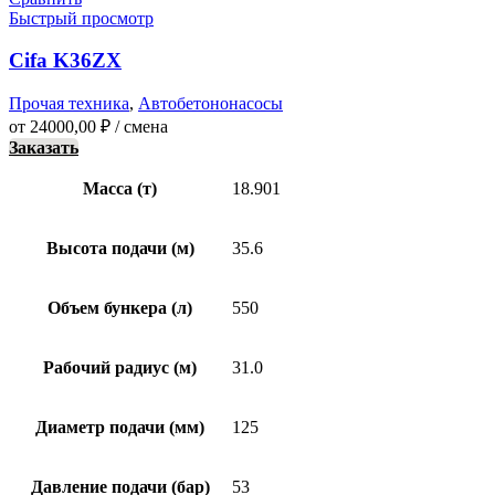
Быстрый просмотр
Cifa K36ZX
Прочая техника
,
Автобетононасосы
от
24000,00
₽
/ смена
Заказать
Масса (т)
18.901
Высота подачи (м)
35.6
Объем бункера (л)
550
Рабочий радиус (м)
31.0
Диаметр подачи (мм)
125
Давление подачи (бар)
53