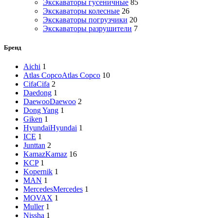
Экскаваторы гусеничные
85
Экскаваторы колесные
26
Экскаваторы погрузчики
20
Экскаваторы разрушители
7
Бренд
Aichi
1
Atlas Copco
Atlas Copco
10
Cifa
Cifa
2
Daedong
1
Daewoo
Daewoo
2
Dong Yang
1
Giken
1
Hyundai
Hyundai
1
ICE
1
Junttan
2
Kamaz
Kamaz
16
KCP
1
Kopernik
1
MAN
1
Mercedes
Mercedes
1
MOVAX
1
Muller
1
Nissha
1