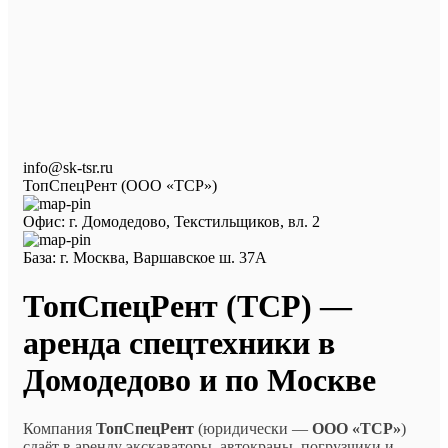
info@sk-tsr.ru
ТопСпецРент (ООО «ТСР»)
Офис: г. Домодедово, Текстильщиков, вл. 2
База: г. Москва, Варшавское ш. 37А
ТопСпецРент (ТСР) —
аренда спецтехники в
Домодедово и по Москве
Компания
ТопСпецРент
(юридически —
ООО «ТСР»
)
сдаёт в аренду экскаваторы, автокраны, погрузчики и