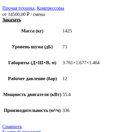
Прочая техника
,
Компрессоры
от
14500,00
₽
/ смена
Заказать
Масса (кг)
1425
Уровень шума (дБ)
73
Габариты (Д×Ш×В, м)
3.761×1.677×1.464
Рабочее давление (бар)
12
Мощность двигателя (кВт)
55.4
Производительность (м³/ч)
336
Сравнить
Быстрый просмотр