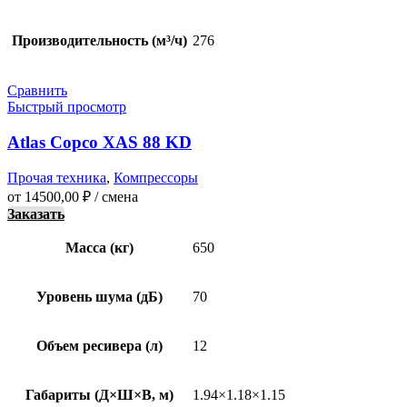
Производительность (м³/ч)
276
Сравнить
Быстрый просмотр
Atlas Copco XAS 88 KD
Прочая техника
,
Компрессоры
от
14500,00
₽
/ смена
Заказать
Масса (кг)
650
Уровень шума (дБ)
70
Объем ресивера (л)
12
Габариты (Д×Ш×В, м)
1.94×1.18×1.15