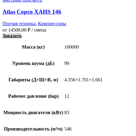
Atlas Copco XAHS 146
Прочая техника
,
Компрессоры
от
14500,00
₽
/ смена
Заказать
Масса (кг)
100000
Уровень шума (дБ)
99
Габариты (Д×Ш×В, м)
4.356×1.701×1.661
Рабочее давление (бар)
12
Мощность двигателя (кВт)
83
Производительность (м³/ч)
546