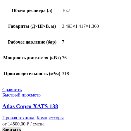
Объем ресивера (л)
16.7
Габариты (Д×Ш×В, м)
3.493×1.417×1.360
Рабочее давление (бар)
7
Мощность двигателя (кВт)
36
Производительность (м³/ч)
318
Сравнить
Быстрый просмотр
Atlas Copco XATS 138
Прочая техника
,
Компрессоры
от
14500,00
₽
/ смена
Заказать