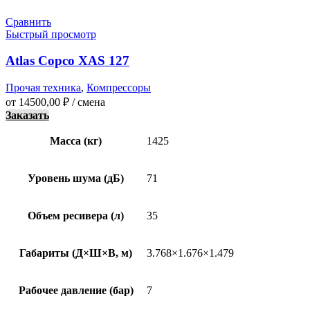
Сравнить
Быстрый просмотр
Atlas Copco XAS 127
Прочая техника
,
Компрессоры
от
14500,00
₽
/ смена
Заказать
Масса (кг)
1425
Уровень шума (дБ)
71
Объем ресивера (л)
35
Габариты (Д×Ш×В, м)
3.768×1.676×1.479
Рабочее давление (бар)
7