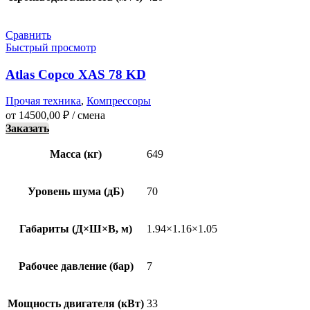
Сравнить
Быстрый просмотр
Atlas Copco XAS 78 KD
Прочая техника
,
Компрессоры
от
14500,00
₽
/ смена
Заказать
Масса (кг)
649
Уровень шума (дБ)
70
Габариты (Д×Ш×В, м)
1.94×1.16×1.05
Рабочее давление (бар)
7
Мощность двигателя (кВт)
33