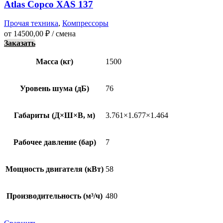
Atlas Copco XAS 137
Прочая техника
,
Компрессоры
от
14500,00
₽
/ смена
Заказать
Масса (кг)
1500
Уровень шума (дБ)
76
Габариты (Д×Ш×В, м)
3.761×1.677×1.464
Рабочее давление (бар)
7
Мощность двигателя (кВт)
58
Производительность (м³/ч)
480