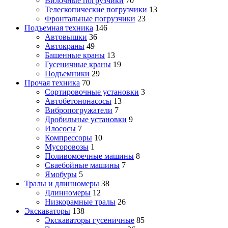
Вилочные погрузчики
70
Телескопические погрузчики
13
Фронтальные погрузчики
23
Подъемная техника
146
Автовышки
36
Автокраны
49
Башенные краны
13
Гусеничные краны
19
Подъемники
29
Прочая техника
70
Cортировочные установки
3
Автобетононасосы
13
Вибропогружатели
7
Дробильные установки
9
Илососы
7
Компрессоры
10
Мусоровозы
1
Поливомоечные машины
8
Сваебойные машины
7
Ямобуры
5
Тралы и длинномеры
38
Длинномеры
12
Низкорамные тралы
26
Экскаваторы
138
Экскаваторы гусеничные
85