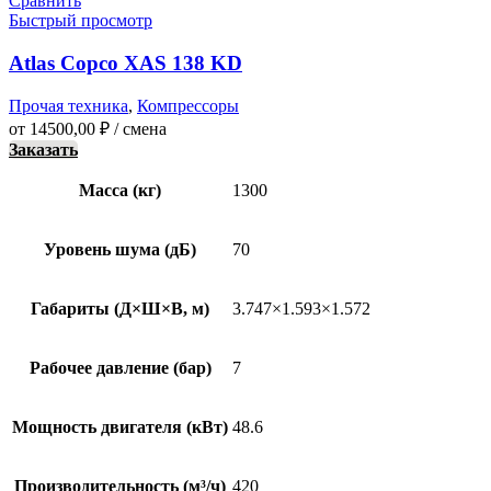
Сравнить
Быстрый просмотр
Atlas Copco XAS 138 KD
Прочая техника
,
Компрессоры
от
14500,00
₽
/ смена
Заказать
Масса (кг)
1300
Уровень шума (дБ)
70
Габариты (Д×Ш×В, м)
3.747×1.593×1.572
Рабочее давление (бар)
7
Мощность двигателя (кВт)
48.6
Производительность (м³/ч)
420