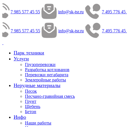
7 985 577 45 55
info@sk-tsr.ru
7 495 776 45 
7 985 577 45 55
info@sk-tsr.ru
7 495 776 45 
Парк техники
Услуги
Грузоперевозки
Разработка котлованов
Перевозки негабарита
Землеройные работы
Нерудные материалы
Песок
Песчано-гравийная смесь
Грунт
Щебень
Бетон
Инфо
Наши работы