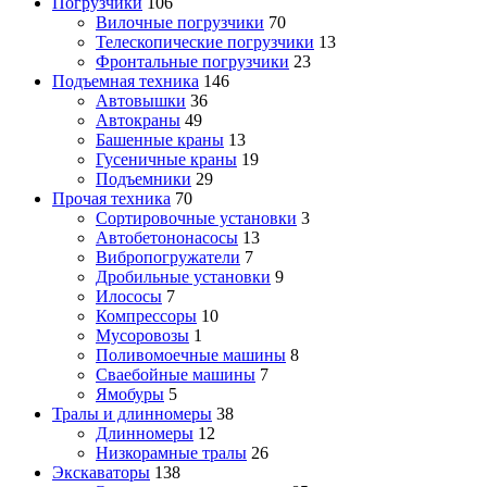
Погрузчики
106
Вилочные погрузчики
70
Телескопические погрузчики
13
Фронтальные погрузчики
23
Подъемная техника
146
Автовышки
36
Автокраны
49
Башенные краны
13
Гусеничные краны
19
Подъемники
29
Прочая техника
70
Cортировочные установки
3
Автобетононасосы
13
Вибропогружатели
7
Дробильные установки
9
Илососы
7
Компрессоры
10
Мусоровозы
1
Поливомоечные машины
8
Сваебойные машины
7
Ямобуры
5
Тралы и длинномеры
38
Длинномеры
12
Низкорамные тралы
26
Экскаваторы
138