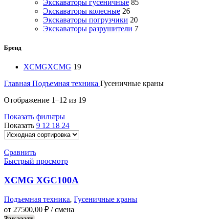
Экскаваторы гусеничные
85
Экскаваторы колесные
26
Экскаваторы погрузчики
20
Экскаваторы разрушители
7
Бренд
XCMG
XCMG
19
Главная
Подъемная техника
Гусеничные краны
Отображение 1–12 из 19
Показать фильтры
Показать
9
12
18
24
Сравнить
Быстрый просмотр
XCMG XGC100А
Подъемная техника
,
Гусеничные краны
от
27500,00
₽
/ смена
Заказать