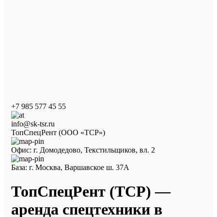
+7 985 577 45 55
info@sk-tsr.ru
ТопСпецРент (ООО «ТСР»)
Офис: г. Домодедово, Текстильщиков, вл. 2
База: г. Москва, Варшавское ш. 37А
ТопСпецРент (ТСР) —
аренда спецтехники в