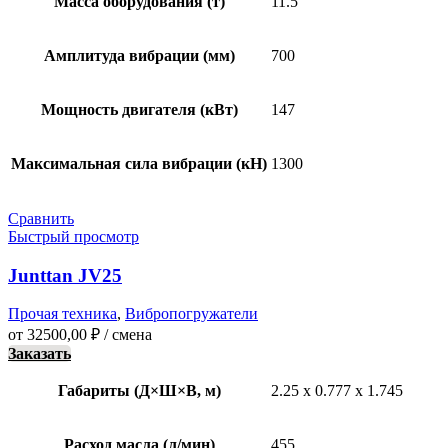
Масса оборудования (т)
11.5
Амплитуда вибрации (мм)
700
Мощность двигателя (кВт)
147
Максимальная сила вибрации (кН)
1300
Сравнить
Быстрый просмотр
Junttan JV25
Прочая техника
,
Вибропогружатели
от
32500,00
₽
/ смена
Заказать
Габариты (Д×Ш×В, м)
2.25 x 0.777 x 1.745
Расход масла (л/мин)
455