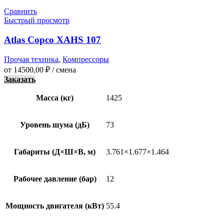
Сравнить
Быстрый просмотр
Atlas Copco XAHS 107
Прочая техника
,
Компрессоры
от
14500,00
₽
/ смена
Заказать
Масса (кг)
1425
Уровень шума (дБ)
73
Габариты (Д×Ш×В, м)
3.761×1.677×1.464
Рабочее давление (бар)
12
Мощность двигателя (кВт)
55.4