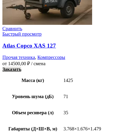
Сравнить
Быстрый просмотр
Atlas Copco XAS 127
Прочая техника
,
Компрессоры
от
14500,00
₽
/ смена
Заказать
Масса (кг)
1425
Уровень шума (дБ)
71
Объем ресивера (л)
35
Габариты (Д×Ш×В, м)
3.768×1.676×1.479