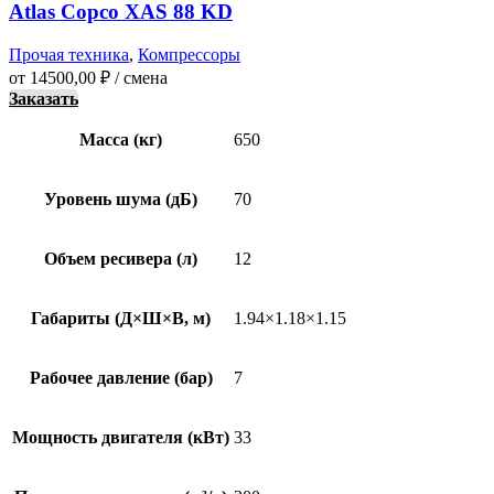
Atlas Copco XAS 88 KD
Прочая техника
,
Компрессоры
от
14500,00
₽
/ смена
Заказать
Масса (кг)
650
Уровень шума (дБ)
70
Объем ресивера (л)
12
Габариты (Д×Ш×В, м)
1.94×1.18×1.15
Рабочее давление (бар)
7
Мощность двигателя (кВт)
33