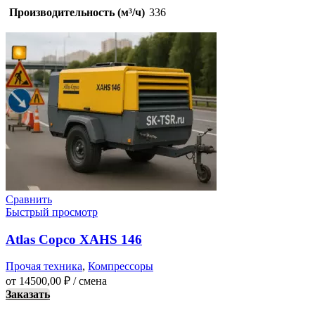
Производительность (м³/ч)
336
Сравнить
Быстрый просмотр
Atlas Copco XAHS 146
Прочая техника
,
Компрессоры
от
14500,00
₽
/ смена
Заказать