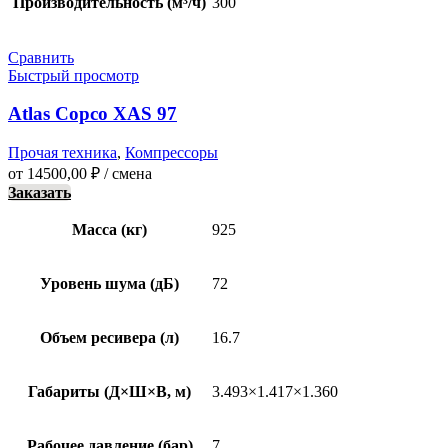
Производительность (м³/ч)
300
Сравнить
Быстрый просмотр
Atlas Copco XAS 97
Прочая техника
,
Компрессоры
от
14500,00
₽
/ смена
Заказать
Масса (кг)
925
Уровень шума (дБ)
72
Объем ресивера (л)
16.7
Габариты (Д×Ш×В, м)
3.493×1.417×1.360
Рабочее давление (бар)
7