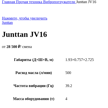
Главная
Прочая техника
Вибропогружатели
Junttan JV16
Нажмите, чтобы увеличить
Junttan
Junttan JV16
от
28 500 ₽
/ смена
Габариты (Д×Ш×В, м)
1.93×0.757×2.725
Расход масла (л/мин)
500
Частота вибрации (Гц)
39.2
Масса оборудования (т)
4