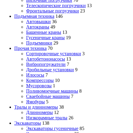
Вилочные погрузчики
70
Телескопические погрузчики
13
Фронтальные погрузчики
23
Подъемная техника
146
Автовышки
36
Автокраны
49
Башенные краны
13
Гусеничные краны
19
Подъемники
29
Прочая техника
70
Cортировочные установки
3
Автобетононасосы
13
Вибропогружатели
7
Дробильные установки
9
Илососы
7
Компрессоры
10
Мусоровозы
1
Поливомоечные машины
8
Сваебойные машины
7
Ямобуры
5
Тралы и длинномеры
38
Длинномеры
12
Низкорамные тралы
26
Экскаваторы
138
Экскаваторы гусеничные
85