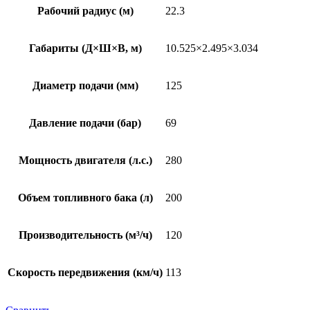
Рабочий радиус (м)
22.3
Габариты (Д×Ш×В, м)
10.525×2.495×3.034
Диаметр подачи (мм)
125
Давление подачи (бар)
69
Мощность двигателя (л.с.)
280
Объем топливного бака (л)
200
Производительность (м³/ч)
120
Скорость передвижения (км/ч)
113