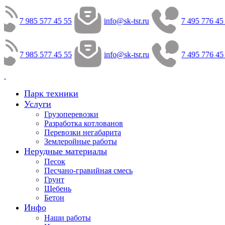
7 985 577 45 55
info@sk-tsr.ru
7 495 776 45
7 985 577 45 55
info@sk-tsr.ru
7 495 776 45
Парк техники
Услуги
Грузоперевозки
Разработка котлованов
Перевозки негабарита
Землеройные работы
Нерудные материалы
Песок
Песчано-гравийная смесь
Грунт
Щебень
Бетон
Инфо
Наши работы