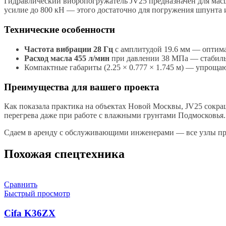
Гидравлический вибропогружатель JV25 предназначен для масш
усилие до 800 кН — этого достаточно для погружения шпунта 
Технические особенности
Частота вибрации 28 Гц
с амплитудой 19.6 мм — оптим
Расход масла 455 л/мин
при давлении 38 МПа — стабильн
Компактные габариты (2.25 × 0.777 × 1.745 м) — упрощ
Преимущества для вашего проекта
Как показала практика на объектах Новой Москвы, JV25 сокращ
перегрева даже при работе с влажными грунтами Подмосковья.
Сдаем в аренду с обслуживающими инженерами — все узлы про
Похожая спецтехника
Сравнить
Быстрый просмотр
Cifa K36ZX