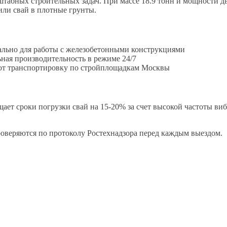
табных строительных задач. При массе 18.9 тонн и мощности д
или свай в плотные грунты.
ально для работы с железобетонными конструкциями
ая производительность в режиме 24/7
ают транспортировку по стройплощадкам Москвы
ает сроки погрузки свай на 15-20% за счет высокой частоты виб
веряются по протоколу Ростехнадзора перед каждым выездом.