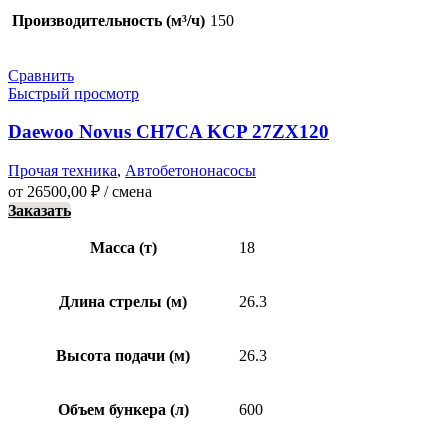
Производительность (м³/ч)
150
Сравнить
Быстрый просмотр
Daewoo Novus CH7CA KCP 27ZX120
Прочая техника
,
Автобетононасосы
от
26500,00
₽
/ смена
Заказать
Масса (т)
18
Длина стрелы (м)
26.3
Высота подачи (м)
26.3
Объем бункера (л)
600