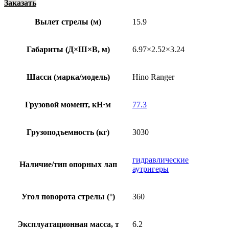
Заказать
Вылет стрелы (м)
15.9
Габариты (Д×Ш×В, м)
6.97×2.52×3.24
Шасси (марка/модель)
Hino Ranger
Грузовой момент, кН·м
77.3
Грузоподъемность (кг)
3030
гидравлические
Наличие/тип опорных лап
аутригеры
Угол поворота стрелы (°)
360
Эксплуатационная масса, т
6.2