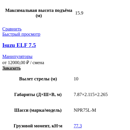
Максимальная высота подъёма
15.9
(м)
Сравнить
Быстрый просмотр
Isuzu ELF 7.5
Манипуляторы
от
12000,00
₽
/ смена
Заказать
Вылет стрелы (м)
10
Габариты (Д×Ш×В, м)
7.87×2.115×2.265
Шасси (марка/модель)
NPR75L-M
Грузовой момент, кН·м
77.3