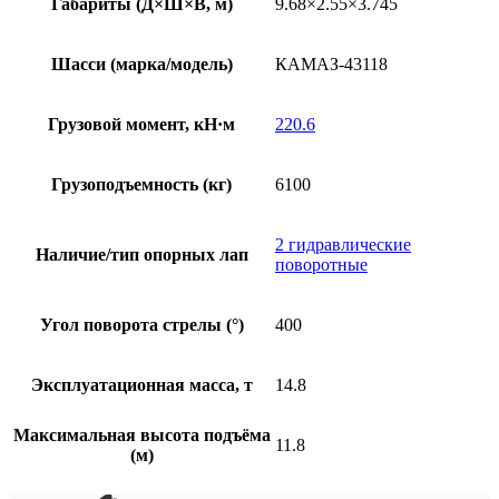
Габариты (Д×Ш×В, м)
9.68×2.55×3.745
Шасси (марка/модель)
КАМАЗ-43118
Грузовой момент, кН·м
220.6
Грузоподъемность (кг)
6100
2 гидравлические
Наличие/тип опорных лап
поворотные
Угол поворота стрелы (°)
400
Эксплуатационная масса, т
14.8
Максимальная высота подъёма
11.8
(м)