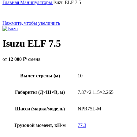
Главная
Манипуляторы
Isuzu ELF 7.5
Нажмите, чтобы увеличить
Isuzu ELF 7.5
от
12 000 ₽
/ смена
Вылет стрелы (м)
10
Габариты (Д×Ш×В, м)
7.87×2.115×2.265
Шасси (марка/модель)
NPR75L-M
Грузовой момент, кН·м
77.3