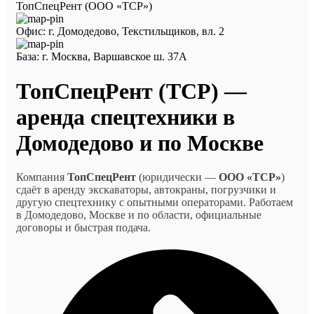
ТопСпецРент (ООО «ТСР»)
Офис: г. Домодедово, Текстильщиков, вл. 2
База: г. Москва, Варшавское ш. 37А
ТопСпецРент (ТСР) —
аренда спецтехники в
Домодедово и по Москве
Компания
ТопСпецРент
(юридически —
ООО «ТСР»
)
сдаёт в аренду экскаваторы, автокраны, погрузчики и
другую спецтехнику с опытными операторами. Работаем
в Домодедово, Москве и по области, официальные
договоры и быстрая подача.