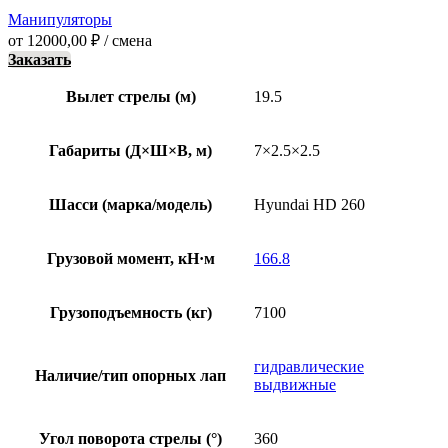
Манипуляторы
от
12000,00
₽
/ смена
Заказать
Вылет стрелы (м)
19.5
Габариты (Д×Ш×В, м)
7×2.5×2.5
Шасси (марка/модель)
Hyundai HD 260
Грузовой момент, кН·м
166.8
Грузоподъемность (кг)
7100
гидравлические
Наличие/тип опорных лап
выдвижные
Угол поворота стрелы (°)
360