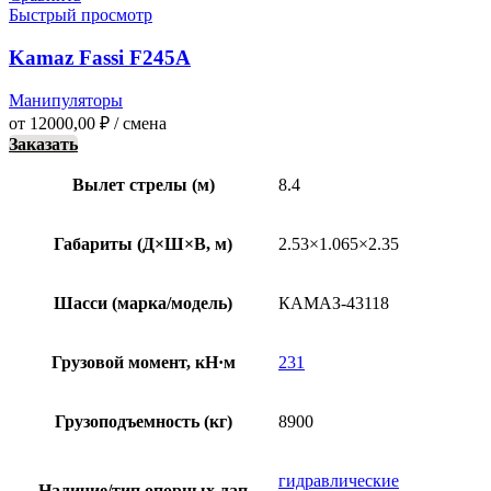
Быстрый просмотр
Kamaz Fassi F245A
Манипуляторы
от
12000,00
₽
/ смена
Заказать
Вылет стрелы (м)
8.4
Габариты (Д×Ш×В, м)
2.53×1.065×2.35
Шасси (марка/модель)
КАМАЗ-43118
Грузовой момент, кН·м
231
Грузоподъемность (кг)
8900
гидравлические
Наличие/тип опорных лап