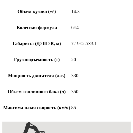
Объем кузова (м³)
14.3
Колесная формула
6×4
Габариты (Д×Ш×В, м)
7.19×2.5×3.1
Грузоподъемность (т)
20
Мощность двигателя (л.с.)
330
Объем топливного бака (л)
350
Максимальная скорость (км/ч)
85