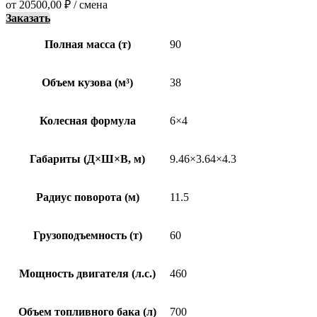
от
20500,00
₽
/ смена
Заказать
Полная масса (т)
90
Объем кузова (м³)
38
Колесная формула
6×4
Габариты (Д×Ш×В, м)
9.46×3.64×4.3
Радиус поворота (м)
11.5
Грузоподъемность (т)
60
Мощность двигателя (л.с.)
460
Объем топливного бака (л)
700