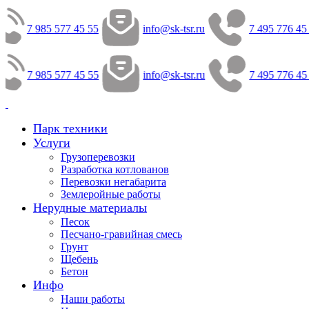
7 985 577 45 55
info@sk-tsr.ru
7 495 776 45
7 985 577 45 55
info@sk-tsr.ru
7 495 776 45
Парк техники
Услуги
Грузоперевозки
Разработка котлованов
Перевозки негабарита
Землеройные работы
Нерудные материалы
Песок
Песчано-гравийная смесь
Грунт
Щебень
Бетон
Инфо
Наши работы