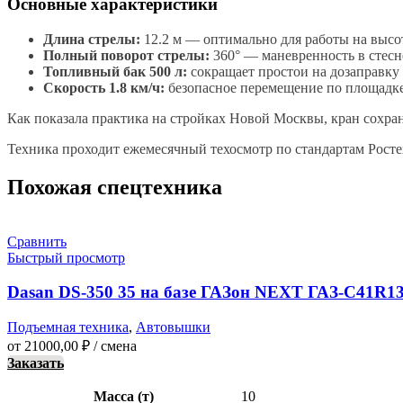
Основные характеристики
Длина стрелы:
12.2 м — оптимально для работы на высот
Полный поворот стрелы:
360° — маневренность в стес
Топливный бак 500 л:
сокращает простои на дозаправку
Скорость 1.8 км/ч:
безопасное перемещение по площадк
Как показала практика на стройках Новой Москвы, кран сохраня
Техника проходит ежемесячный техосмотр по стандартам Ростех
Похожая спецтехника
Сравнить
Быстрый просмотр
Dasan DS-350 35 на базе ГАЗон NEXT ГАЗ-C41R1
Подъемная техника
,
Автовышки
от
21000,00
₽
/ смена
Заказать
Масса (т)
10