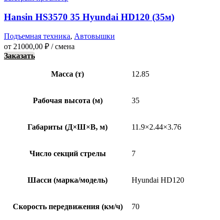
Hansin HS3570 35 Hyundai HD120 (35м)
Подъемная техника
,
Автовышки
от
21000,00
₽
/ смена
Заказать
Масса (т)
12.85
Рабочая высота (м)
35
Габариты (Д×Ш×В, м)
11.9×2.44×3.76
Число секций стрелы
7
Шасси (марка/модель)
Hyundai HD120
Скорость передвижения (км/ч)
70