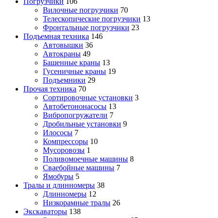
Погрузчики
106
Вилочные погрузчики
70
Телескопические погрузчики
13
Фронтальные погрузчики
23
Подъемная техника
146
Автовышки
36
Автокраны
49
Башенные краны
13
Гусеничные краны
19
Подъемники
29
Прочая техника
70
Cортировочные установки
3
Автобетононасосы
13
Вибропогружатели
7
Дробильные установки
9
Илососы
7
Компрессоры
10
Мусоровозы
1
Поливомоечные машины
8
Сваебойные машины
7
Ямобуры
5
Тралы и длинномеры
38
Длинномеры
12
Низкорамные тралы
26
Экскаваторы
138