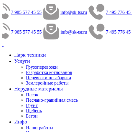
7 985 577 45 55
info@sk-tsr.ru
7 495 776 45 
7 985 577 45 55
info@sk-tsr.ru
7 495 776 45 
Парк техники
Услуги
Грузоперевозки
Разработка котлованов
Перевозки негабарита
Землеройные работы
Нерудные материалы
Песок
Песчано-гравийная смесь
Грунт
Щебень
Бетон
Инфо
Наши работы