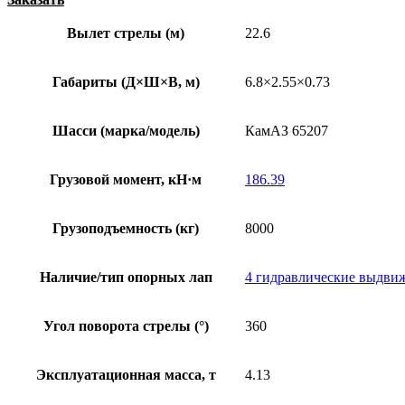
Вылет стрелы (м)
22.6
Габариты (Д×Ш×В, м)
6.8×2.55×0.73
Шасси (марка/модель)
КамАЗ 65207
Грузовой момент, кН·м
186.39
Грузоподъемность (кг)
8000
Наличие/тип опорных лап
4 гидравлические выдви
Угол поворота стрелы (°)
360
Эксплуатационная масса, т
4.13