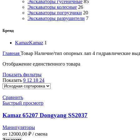
Экскаваторы гусеничные
85
Экскаваторы колесные
26
Экскаваторы погрузчики
20
Экскаваторы разрушители
7
Бренд
Kamaz
Kamaz
1
Главная
Товар Наличие/тип опорных лап
4 гидравлические вы
Отображение единственного товара
Показать фильтры
Показать
9
12
18
24
Сравнить
Быстрый просмотр
Kamaz 65207 Dongyang SS2037
Манипуляторы
от
12000,00
₽
/ смена
Заказать