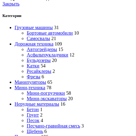
Закрыть
Категории
Грузовые машины
31
Бортовые автомобили
10
Самосвалы
21
Дорожная техника
109
Автогрейдеры
15
Асфальтоукладчики
12
Бульдозеры
20
Катки
54
Ресайклеры
2
Фрезы
6
Манипуляторы
65
Мини-техника
78
Мини-погрузчики
58
Мини-экскаваторы
20
Нерудные материалы
16
Бетон
1
Грунт
2
Песок
4
Песчано-гравийная смесь
3
Щебень
6