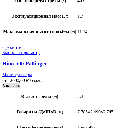
Угол поворота стрелы (°)
403
Эксплуатационная масса, т
1.7
Максимальная высота подъёма (м)
11.74
Сравнить
Быстрый просмотр
Hino 500 Palfinger
Манипуляторы
от
12000,00
₽
/ смена
Заказать
Вылет стрелы (м)
2.3
Габариты (Д×Ш×В, м)
7.785×2.490×2.745
Шасси (марка/модель)
Hino 500