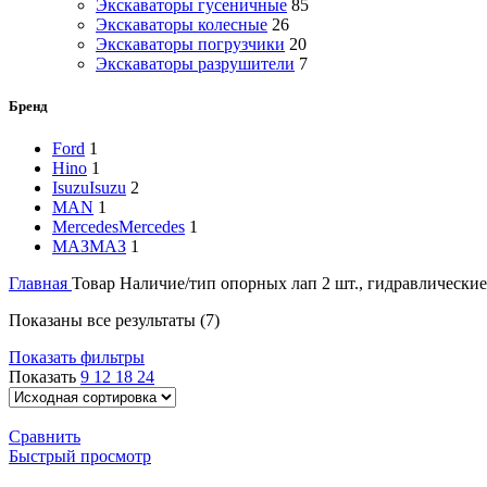
Экскаваторы гусеничные
85
Экскаваторы колесные
26
Экскаваторы погрузчики
20
Экскаваторы разрушители
7
Бренд
Ford
1
Hino
1
Isuzu
Isuzu
2
MAN
1
Mercedes
Mercedes
1
МАЗ
МАЗ
1
Главная
Товар Наличие/тип опорных лап
2 шт., гидравлические
Показаны все результаты (7)
Показать фильтры
Показать
9
12
18
24
Сравнить
Быстрый просмотр