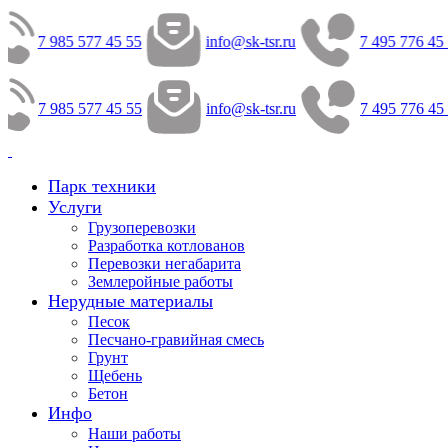
7 985 577 45 55
info@sk-tsr.ru
7 495 776 45
7 985 577 45 55
info@sk-tsr.ru
7 495 776 45
Парк техники
Услуги
Грузоперевозки
Разработка котлованов
Перевозки негабарита
Землеройные работы
Нерудные материалы
Песок
Песчано-гравийная смесь
Грунт
Щебень
Бетон
Инфо
Наши работы