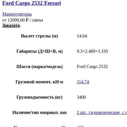
Ford Cargo 2532 Ferrari
Манипуляторы
от
12000,00
₽
/ смена
Заказать
Вылет стрелы (м)
14.64
Габариты (Д×Ш×В, м)
9.3×2.489×3.195
Шасси (марка/модель)
Ford Cargo 2532
Грузовой момент, кН·м
114.74
Грузоподъемность (кг)
3400
Наличие/тип опорных лап
2 шт., гидравлические, с