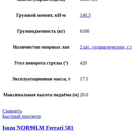
Грузовой момент, кН·м
140.3
Грузоподъемность (кг)
6100
Наличие/тип опорных лап
2 шт., гидравлические, с
Угол поворота стрелы (°)
420
Эксплуатационная масса, т
17.5
Максимальная высота подъёма (м)
20.0
Сравнить
Быстрый просмотр
Isuzu NQR90LM Ferrari 581