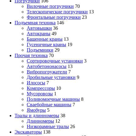
Погрузчики
106
Вилочные погрузчики
70
Телескопические погрузчики
13
Фронтальные погрузчики
23
Подъемная техника
146
Автовышки
36
Автокраны
49
Башенные краны
13
Гусеничные краны
19
Подъемники
29
Прочая техника
70
Cортировочные установки
3
Автобетононасосы
13
Вибропогружатели
7
Дробильные установки
9
Илососы
7
Компрессоры
10
Мусоровозы
1
Поливомоечные машины
8
Сваебойные машины
7
Ямобуры
5
Тралы и длинномеры
38
Длинномеры
12
Низкорамные тралы
26
Экскаваторы
138