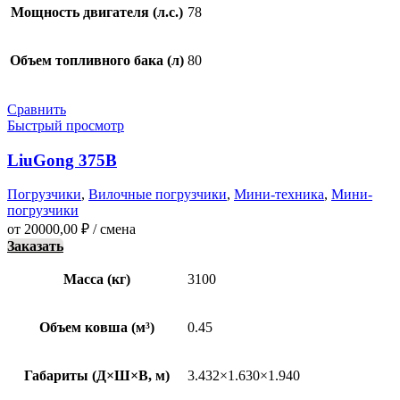
Мощность двигателя (л.с.)
78
Объем топливного бака (л)
80
Сравнить
Быстрый просмотр
LiuGong 375B
Погрузчики
,
Вилочные погрузчики
,
Мини-техника
,
Мини-
погрузчики
от
20000,00
₽
/ смена
Заказать
Масса (кг)
3100
Объем ковша (м³)
0.45
Габариты (Д×Ш×В, м)
3.432×1.630×1.940