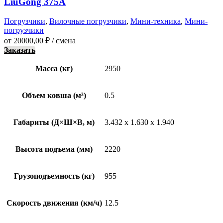
LiuGong 375A
Погрузчики
,
Вилочные погрузчики
,
Мини-техника
,
Мини-
погрузчики
от
20000,00
₽
/ смена
Заказать
Масса (кг)
2950
Объем ковша (м³)
0.5
Габариты (Д×Ш×В, м)
3.432 x 1.630 x 1.940
Высота подъема (мм)
2220
Грузоподъемность (кг)
955
Скорость движения (км/ч)
12.5