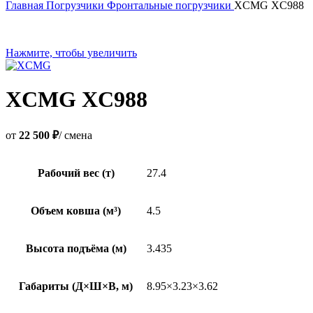
Главная
Погрузчики
Фронтальные погрузчики
XCMG XC988
Нажмите, чтобы увеличить
XCMG XC988
от
22 500 ₽
/ смена
Рабочий вес (т)
27.4
Объем ковша (м³)
4.5
Высота подъёма (м)
3.435
Габариты (Д×Ш×В, м)
8.95×3.23×3.62