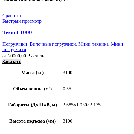
Сравнить
Быстрый просмотр
Termit 1000
Погрузчики
,
Вилочные погрузчики
,
Мини-техника
,
Мини-
погрузчики
от
20000,00
₽
/ смена
Заказать
Масса (кг)
3100
Объем ковша (м³)
0.55
Габариты (Д×Ш×В, м)
2.685×1.930×2.175
Высота подъема (мм)
3100