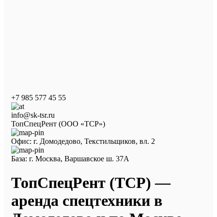
+7 985 577 45 55
info@sk-tsr.ru
ТопСпецРент (ООО «ТСР»)
Офис: г. Домодедово, Текстильщиков, вл. 2
База: г. Москва, Варшавское ш. 37А
ТопСпецРент (ТСР) —
аренда спецтехники в