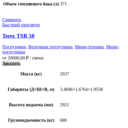
Объем топливного бака (л)
371
Сравнить
Быстрый просмотр
Terex TSR 50
Погрузчики
,
Вилочные погрузчики
,
Мини-техника
,
Мини-
погрузчики
от
20000,00
₽
/ смена
Заказать
Масса (кг)
2937
Габариты (Д×Ш×В, м)
3.4696×1.6764×1.9558
Высота подъема (мм)
2921
Грузоподъемность (кг)
680