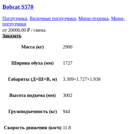
Bobcat S570
Погрузчики
,
Вилочные погрузчики
,
Мини-техника
,
Мини-
погрузчики
от
20000,00
₽
/ смена
Заказать
Масса (кг)
2900
Ширина обуха (мм)
1727
Габариты (Д×Ш×В, м)
3.309×1.727×1.938
Высота подъема (мм)
3002
Грузоподъемность (кг)
944
Скорость движения (км/ч)
11.8