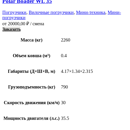
Polar Boader WL 35
Погрузчики
,
Вилочные погрузчики
,
Мини-техника
,
Мини-
погрузчики
от
20000,00
₽
/ смена
Заказать
Масса (кг)
2260
Объем ковша (м³)
0.4
Габариты (Д×Ш×В, м)
4.17×1.34×2.315
Грузоподъемность (кг)
790
Скорость движения (км/ч)
30
Мощность двигателя (л.с.)
35.5