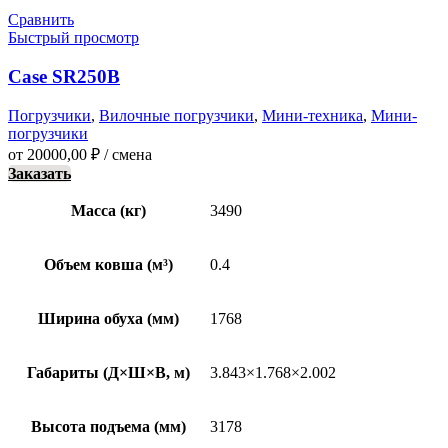
Сравнить
Быстрый просмотр
Case SR250B
Погрузчики
,
Вилочные погрузчики
,
Мини-техника
,
Мини-
погрузчики
от
20000,00
₽
/ смена
Заказать
Масса (кг)
3490
Объем ковша (м³)
0.4
Ширина обуха (мм)
1768
Габариты (Д×Ш×В, м)
3.843×1.768×2.002
Высота подъема (мм)
3178