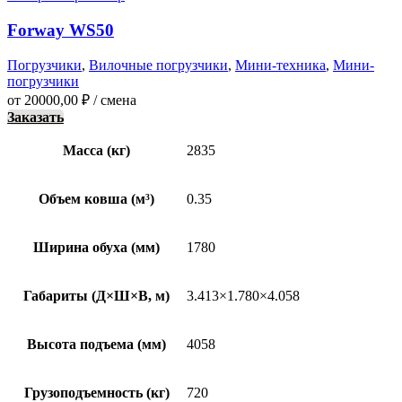
Forway WS50
Погрузчики
,
Вилочные погрузчики
,
Мини-техника
,
Мини-
погрузчики
от
20000,00
₽
/ смена
Заказать
Масса (кг)
2835
Объем ковша (м³)
0.35
Ширина обуха (мм)
1780
Габариты (Д×Ш×В, м)
3.413×1.780×4.058
Высота подъема (мм)
4058
Грузоподъемность (кг)
720