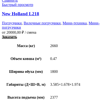
Сравнить
Быстрый просмотр
New Holland L218
Погрузчики
,
Вилочные погрузчики
,
Мини-техника
,
Мини-
погрузчики
от
20000,00
₽
/ смена
Заказать
Масса (кг)
2660
Объем ковша (м³)
0.47
Ширина обуха (мм)
1800
Габариты (Д×Ш×В, м)
3.585×1.678×1.974
Высота подъема (мм)
2377