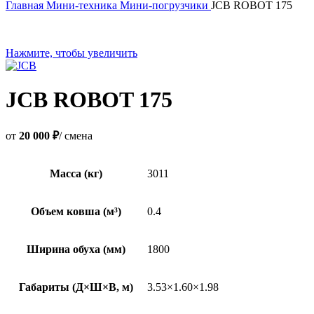
Главная
Мини-техника
Мини-погрузчики
JCB ROBOT 175
Нажмите, чтобы увеличить
JCB ROBOT 175
от
20 000 ₽
/ смена
Масса (кг)
3011
Объем ковша (м³)
0.4
Ширина обуха (мм)
1800
Габариты (Д×Ш×В, м)
3.53×1.60×1.98