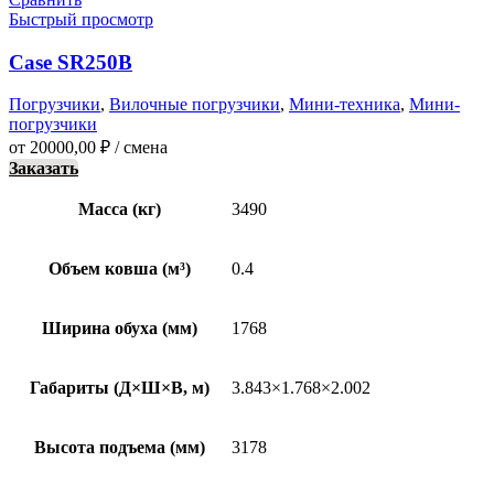
Быстрый просмотр
Case SR250B
Погрузчики
,
Вилочные погрузчики
,
Мини-техника
,
Мини-
погрузчики
от
20000,00
₽
/ смена
Заказать
Масса (кг)
3490
Объем ковша (м³)
0.4
Ширина обуха (мм)
1768
Габариты (Д×Ш×В, м)
3.843×1.768×2.002
Высота подъема (мм)
3178