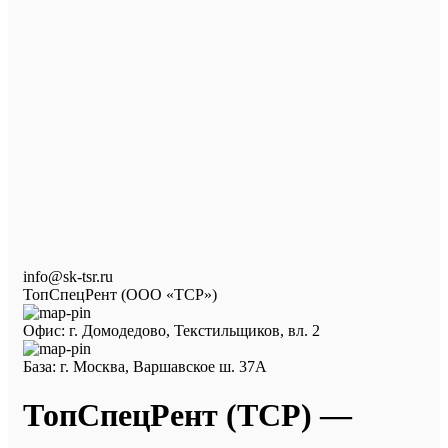
info@sk-tsr.ru
ТопСпецРент (ООО «ТСР»)
Офис: г. Домодедово, Текстильщиков, вл. 2
База: г. Москва, Варшавское ш. 37А
ТопСпецРент (ТСР) —