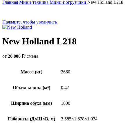
Главная
Мини-техника
Мини-погрузчики
New Holland L218
Нажмите, чтобы увеличить
New Holland L218
от
20 000 ₽
/ смена
Масса (кг)
2660
Объем ковша (м³)
0.47
Ширина обуха (мм)
1800
Габариты (Д×Ш×В, м)
3.585×1.678×1.974