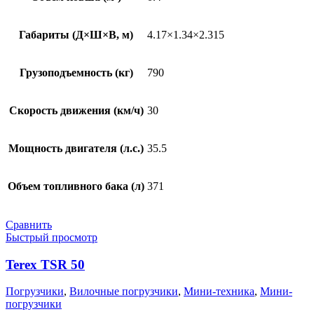
Габариты (Д×Ш×В, м)
4.17×1.34×2.315
Грузоподъемность (кг)
790
Скорость движения (км/ч)
30
Мощность двигателя (л.с.)
35.5
Объем топливного бака (л)
371
Сравнить
Быстрый просмотр
Terex TSR 50
Погрузчики
,
Вилочные погрузчики
,
Мини-техника
,
Мини-
погрузчики