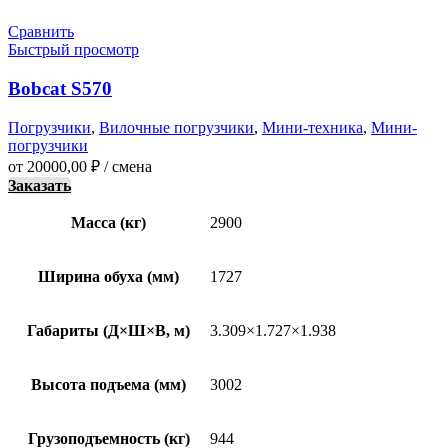
Сравнить
Быстрый просмотр
Bobcat S570
Погрузчики
,
Вилочные погрузчики
,
Мини-техника
,
Мини-
погрузчики
от
20000,00
₽
/ смена
Заказать
Масса (кг)
2900
Ширина обуха (мм)
1727
Габариты (Д×Ш×В, м)
3.309×1.727×1.938
Высота подъема (мм)
3002
Грузоподъемность (кг)
944