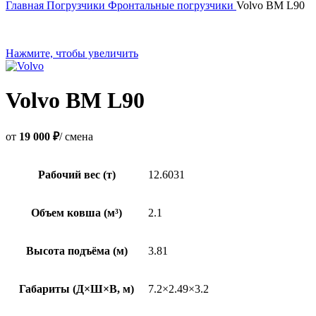
Главная
Погрузчики
Фронтальные погрузчики
Volvo BM L90
Нажмите, чтобы увеличить
Volvo BM L90
от
19 000 ₽
/ смена
Рабочий вес (т)
12.6031
Объем ковша (м³)
2.1
Высота подъёма (м)
3.81
Габариты (Д×Ш×В, м)
7.2×2.49×3.2