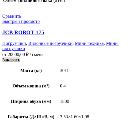
Объем топливного бака (л)
6.1
Сравнить
Быстрый просмотр
JCB ROBOT 175
Погрузчики
,
Вилочные погрузчики
,
Мини-техника
,
Мини-
погрузчики
от
20000,00
₽
/ смена
Заказать
Масса (кг)
3011
Объем ковша (м³)
0.4
Ширина обуха (мм)
1800
Габариты (Д×Ш×В, м)
3.53×1.60×1.98