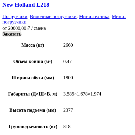
New Holland L218
Погрузчики
,
Вилочные погрузчики
,
Мини-техника
,
Мини-
погрузчики
от
20000,00
₽
/ смена
Заказать
Масса (кг)
2660
Объем ковша (м³)
0.47
Ширина обуха (мм)
1800
Габариты (Д×Ш×В, м)
3.585×1.678×1.974
Высота подъема (мм)
2377
Грузоподъемность (кг)
818