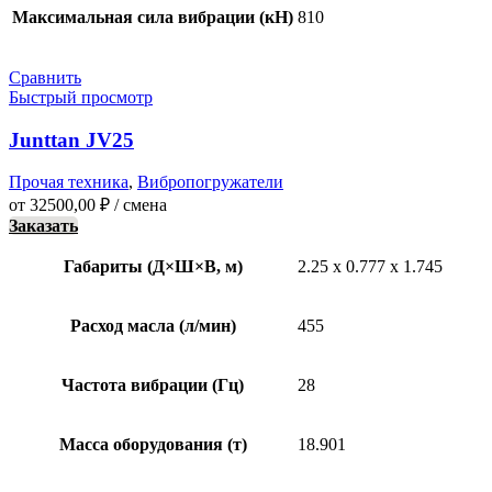
Максимальная сила вибрации (кН)
810
Сравнить
Быстрый просмотр
Junttan JV25
Прочая техника
,
Вибропогружатели
от
32500,00
₽
/ смена
Заказать
Габариты (Д×Ш×В, м)
2.25 x 0.777 x 1.745
Расход масла (л/мин)
455
Частота вибрации (Гц)
28
Масса оборудования (т)
18.901