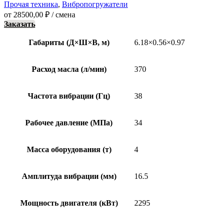
Прочая техника
,
Вибропогружатели
от
28500,00
₽
/ смена
Заказать
Габариты (Д×Ш×В, м)
6.18×0.56×0.97
Расход масла (л/мин)
370
Частота вибрации (Гц)
38
Рабочее давление (МПа)
34
Масса оборудования (т)
4
Амплитуда вибрации (мм)
16.5
Мощность двигателя (кВт)
2295