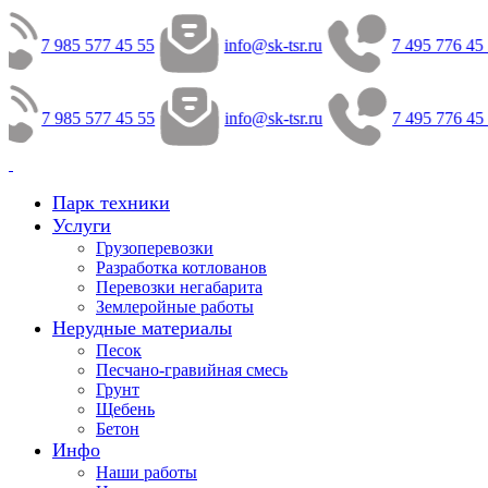
7 985 577 45 55
info@sk-tsr.ru
7 495 776 45 
7 985 577 45 55
info@sk-tsr.ru
7 495 776 45
Парк техники
Услуги
Грузоперевозки
Разработка котлованов
Перевозки негабарита
Землеройные работы
Нерудные материалы
Песок
Песчано-гравийная смесь
Грунт
Щебень
Бетон
Инфо
Наши работы