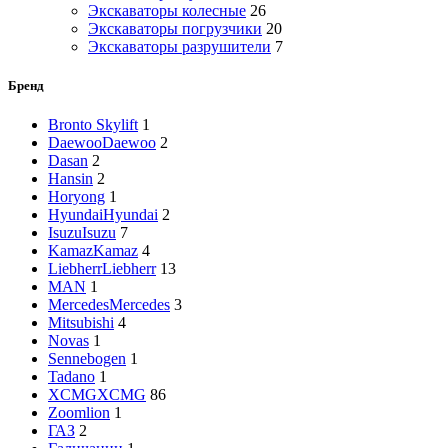
Экскаваторы колесные
26
Экскаваторы погрузчики
20
Экскаваторы разрушители
7
Бренд
Bronto Skylift
1
Daewoo
Daewoo
2
Dasan
2
Hansin
2
Horyong
1
Hyundai
Hyundai
2
Isuzu
Isuzu
7
Kamaz
Kamaz
4
Liebherr
Liebherr
13
MAN
1
Mercedes
Mercedes
3
Mitsubishi
4
Novas
1
Sennebogen
1
Tadano
1
XCMG
XCMG
86
Zoomlion
1
ГАЗ
2