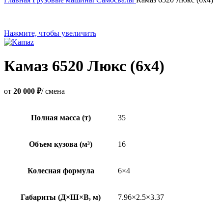
Нажмите, чтобы увеличить
Камаз 6520 Люкс (6х4)
от
20 000 ₽
/ смена
Полная масса (т)
35
Объем кузова (м³)
16
Колесная формула
6×4
Габариты (Д×Ш×В, м)
7.96×2.5×3.37