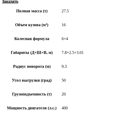
Заказать
Полная масса (т)
27.5
Объем кузова (м³)
16
Колесная формула
6×4
Габариты (Д×Ш×В, м)
7.8×2.5×3.01
Радиус поворота (м)
9.3
Угол выгрузки (град)
50
Грузоподъемность (т)
20
Мощность двигателя (л.с.)
400