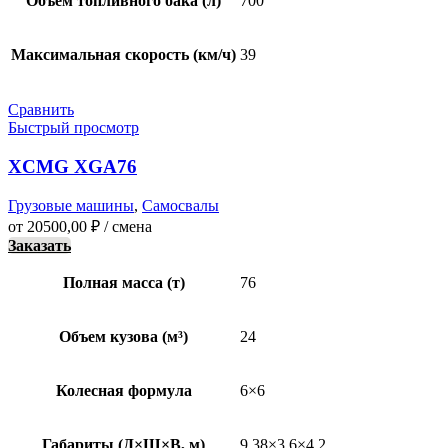
Объем топливного бака (л)
700
Максимальная скорость (км/ч)
39
Сравнить
Быстрый просмотр
XCMG XGA76
Грузовые машины
,
Самосвалы
от
20500,00
₽
/ смена
Заказать
Полная масса (т)
76
Объем кузова (м³)
24
Колесная формула
6×6
Габариты (Д×Ш×В, м)
9.38×3.6×4.2