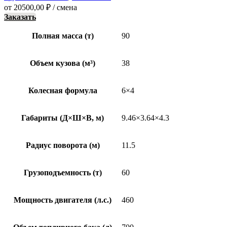
от
20500,00
₽
/ смена
Заказать
Полная масса (т)
90
Объем кузова (м³)
38
Колесная формула
6×4
Габариты (Д×Ш×В, м)
9.46×3.64×4.3
Радиус поворота (м)
11.5
Грузоподъемность (т)
60
Мощность двигателя (л.с.)
460