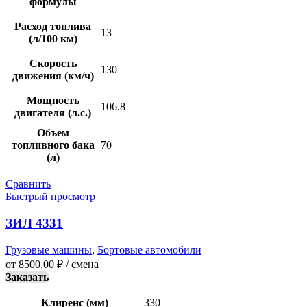
формулы
Расход топлива
13
(л/100 км)
Скорость
130
движения (км/ч)
Мощность
106.8
двигателя (л.с.)
Объем
топливного бака
70
(л)
Сравнить
Быстрый просмотр
ЗИЛ 4331
Грузовые машины
,
Бортовые автомобили
от
8500,00
₽
/ смена
Заказать
Клиренс (мм)
330