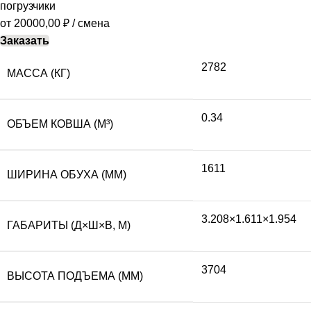
погрузчики
от
20000,00
₽
/ смена
Заказать
2782
МАССА (КГ)
0.34
ОБЪЕМ КОВША (М³)
1611
ШИРИНА ОБУХА (ММ)
3.208×1.611×1.954
ГАБАРИТЫ (Д×Ш×В, М)
3704
ВЫСОТА ПОДЪЕМА (ММ)