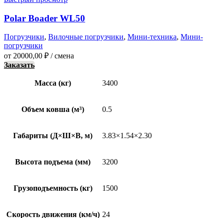
Polar Boader WL50
Погрузчики
,
Вилочные погрузчики
,
Мини-техника
,
Мини-
погрузчики
от
20000,00
₽
/ смена
Заказать
Масса (кг)
3400
Объем ковша (м³)
0.5
Габариты (Д×Ш×В, м)
3.83×1.54×2.30
Высота подъема (мм)
3200
Грузоподъемность (кг)
1500
Скорость движения (км/ч)
24