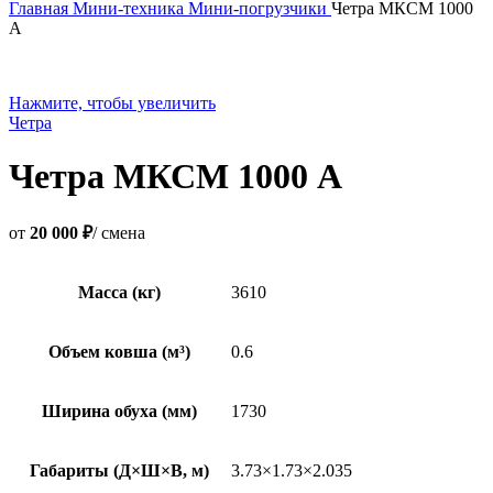
Главная
Мини-техника
Мини-погрузчики
Четра МКСМ 1000
А
Нажмите, чтобы увеличить
Четра
Четра МКСМ 1000 А
от
20 000 ₽
/ смена
Масса (кг)
3610
Объем ковша (м³)
0.6
Ширина обуха (мм)
1730
Габариты (Д×Ш×В, м)
3.73×1.73×2.035