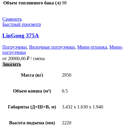
Объем топливного бака (л)
98
Сравнить
Быстрый просмотр
LiuGong 375A
Погрузчики
,
Вилочные погрузчики
,
Мини-техника
,
Мини-
погрузчики
от
20000,00
₽
/ смена
Заказать
Масса (кг)
2950
Объем ковша (м³)
0.5
Габариты (Д×Ш×В, м)
3.432 x 1.630 x 1.940
Высота подъема (мм)
2220