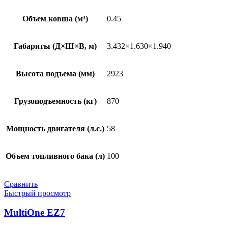
Объем ковша (м³)
0.45
Габариты (Д×Ш×В, м)
3.432×1.630×1.940
Высота подъема (мм)
2923
Грузоподъемность (кг)
870
Мощность двигателя (л.с.)
58
Объем топливного бака (л)
100
Сравнить
Быстрый просмотр
MultiOne EZ7