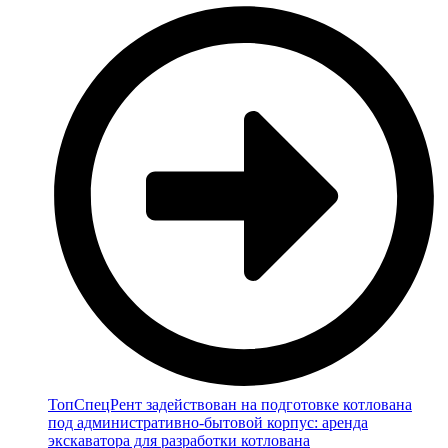
ТопСпецРент задействован на подготовке котлована
под административно-бытовой корпус: аренда
экскаватора для разработки котлована