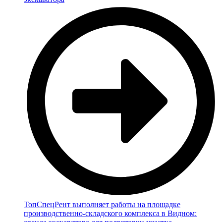
ТопСпецРент выполняет работы на площадке
производственно-складского комплекса в Видном: