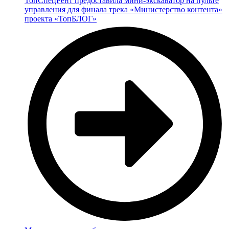
ТопСпецРент предоставила мини-экскаватор на пульте
управления для финала трека «Министерство контента»
проекта «ТопБЛОГ»