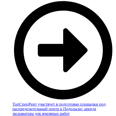
ТопСпецРент участвует в подготовке площадки под
распределительный центр в Подольске: аренда
экскаватора для земляных работ