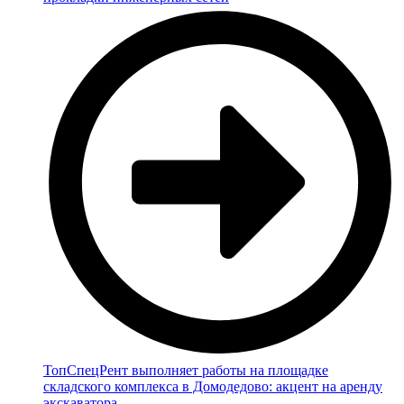
ТопСпецРент выполняет работы на площадке
складского комплекса в Домодедово: акцент на аренду
экскаватора