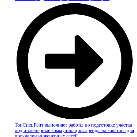
ТопСпецРент выполняет работы по подготовке участка
под инженерные коммуникации: аренда экскаватора для
прокладки инженерных сетей