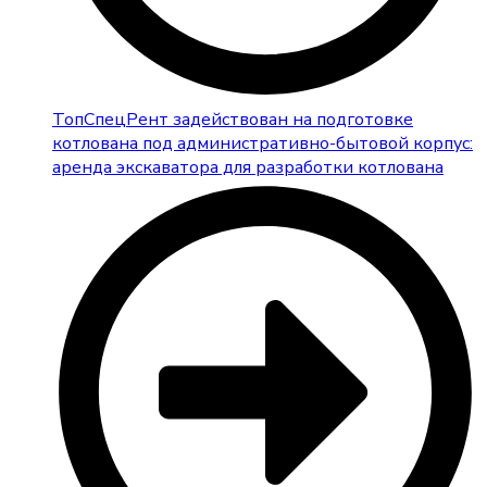
ТопСпецРент задействован на подготовке
котлована под административно-бытовой корпус:
аренда экскаватора для разработки котлована