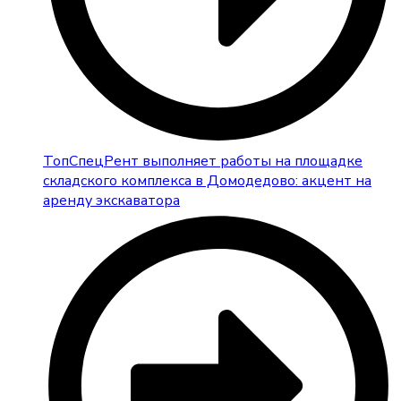
ТопСпецРент выполняет работы на площадке
складского комплекса в Домодедово: акцент на
аренду экскаватора