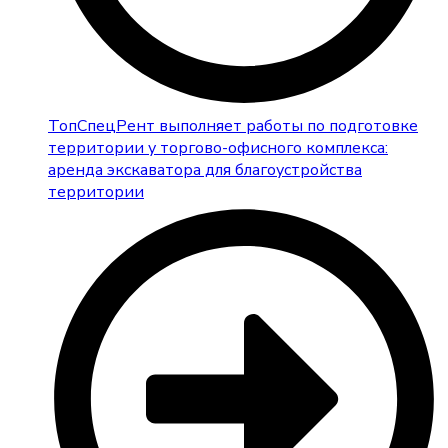
ТопСпецРент выполняет работы по подготовке
территории у торгово-офисного комплекса:
аренда экскаватора для благоустройства
территории