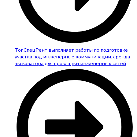
ТопСпецРент выполняет работы по подготовке
участка под инженерные коммуникации: аренда
экскаватора для прокладки инженерных сетей