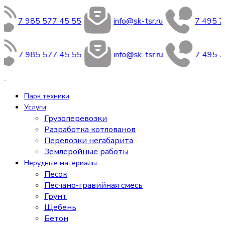
7 985 577 45 55
info@sk-tsr.ru
7 495 7
7 985 577 45 55
info@sk-tsr.ru
7 495 7
Парк техники
Услуги
Грузоперевозки
Разработка котлованов
Перевозки негабарита
Землеройные работы
Нерудные материалы
Песок
Песчано-гравийная смесь
Грунт
Щебень
Бетон