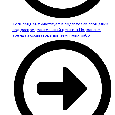
ТопСпецРент участвует в подготовке площадки
под распределительный центр в Подольске:
аренда экскаватора для земляных работ