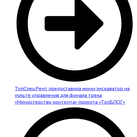
ТопСпецРент предоставила мини-экскаватор на
пульте управления для финала трека
«Министерство контента» проекта «ТопБЛОГ»