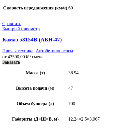
Скорость передвижения (км/ч)
60
Сравнить
Быстрый просмотр
Камаз 58154В (АБН-47)
Прочая техника
,
Автобетононасосы
от
43500,00
₽
/ смена
Заказать
Масса (т)
36.94
Высота подачи (м)
47
Объем бункера (л)
700
Габариты (Д×Ш×В, м)
12.24×2.5×3.967