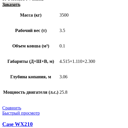
Заказать
Масса (кг)
3500
Рабочий вес (т)
3.5
Объем ковша (м³)
0.1
Габариты (Д×Ш×В, м)
4.515×1.110×2.300
Глубина копания, м
3.06
Мощность двигателя (л.с.)
25.8
Сравнить
Быстрый просмотр
Case WX210