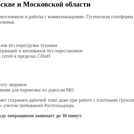
оскве и Московской области
я котлованов и работы с коммуникациями. Гусеничная платформа
сковья.
лов без перегрузки техники
траншей и котлованов без перестановки
 сетей в пределах СНиП
тоту заправок
чениям для перевозки по дорогам МО
оляет сохранять рабочий темп даже при работе с плотными грун
с учетом требований Ростехнадзора.
ду операциями занимает до 30 минут.