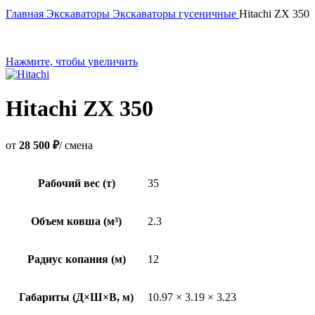
Главная
Экскаваторы
Экскаваторы гусеничные
Hitachi ZX 350
Нажмите, чтобы увеличить
Hitachi ZX 350
от
28 500 ₽
/ смена
Рабочий вес (т)
35
Объем ковша (м³)
2.3
Радиус копания (м)
12
Габариты (Д×Ш×В, м)
10.97 × 3.19 × 3.23