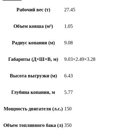
Рабочий вес (т)
27.45
Объем ковша (м³)
1.05
Радиус копания (м)
9.08
Габариты (Д×Ш×В, м)
9.03×2.49×3.28
Высота выгрузки (м)
6.43
Глубина копания, м
5.77
Мощность двигателя (л.с.)
150
Объем топливного бака (л)
350