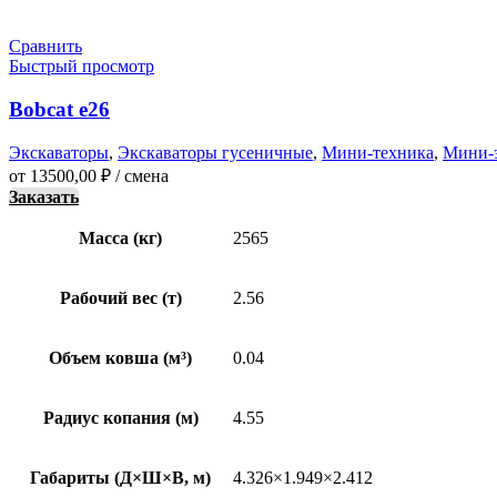
Сравнить
Быстрый просмотр
Bobcat e26
Экскаваторы
,
Экскаваторы гусеничные
,
Мини-техника
,
Мини-
от
13500,00
₽
/ смена
Заказать
Масса (кг)
2565
Рабочий вес (т)
2.56
Объем ковша (м³)
0.04
Радиус копания (м)
4.55
Габариты (Д×Ш×В, м)
4.326×1.949×2.412