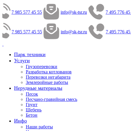
7 985 577 45 55
info@sk-tsr.ru
7 495 776 45
7 985 577 45 55
info@sk-tsr.ru
7 495 776 45
Парк техники
Услуги
Грузоперевозки
Разработка котлованов
Перевозки негабарита
Землеройные работы
Нерудные материалы
Песок
Песчано-гравийная смесь
Грунт
Щебень
Бетон
Инфо
Наши работы