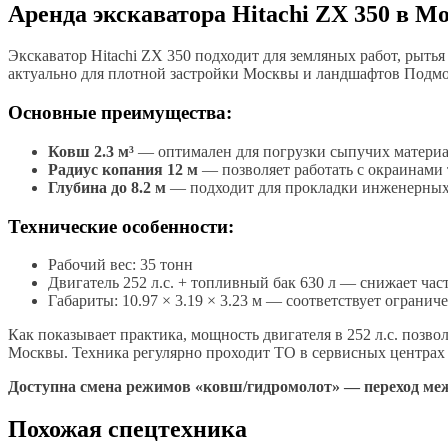
Аренда экскаватора Hitachi ZX 350 в М
Экскаватор Hitachi ZX 350 подходит для земляных работ, рыть
актуально для плотной застройки Москвы и ландшафтов Подмо
Основные преимущества:
Ковш 2.3 м³
— оптимален для погрузки сыпучих материа
Радиус копания 12 м
— позволяет работать с окраинами 
Глубина до 8.2 м
— подходит для прокладки инженерных
Технические особенности:
Рабочий вес: 35 тонн
Двигатель 252 л.с. + топливный бак 630 л — снижает час
Габариты: 10.97 × 3.19 × 3.23 м — соответствует ограни
Как показывает практика, мощность двигателя в 252 л.с. позв
Москвы. Техника регулярно проходит ТО в сервисных центрах 
Доступна смена режимов «ковш/гидромолот» — переход меж
Похожая спецтехника