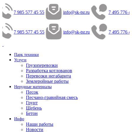
7 985 577 45 55
info@sk-tsr.ru
7 495 776 4
7 985 577 45 55
info@sk-tsr.ru
7 495 776 4
Парк техники
Услуги
Грузоперевозки
Разработка котлованов
Перевозки негабарита
Землеройные работы
Нерудные материалы
Песок
Песчано-гравийная смесь
Грунт
Щебень
Бетон
Инфо
Наши работы
Новости