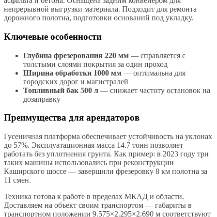
асфальта и бетона. Оснащена задним конвейером для
непрерывной выгрузки материала. Подходит для ремонта
дорожного полотна, подготовки оснований под укладку.
Ключевые особенности
Глубина фрезерования 220 мм
— справляется с
толстыми слоями покрытия за один проход
Ширина обработки 1000 мм
— оптимальна для
городских дорог и магистралей
Топливный бак 500 л
— снижает частоту остановок на
дозаправку
Преимущества для арендаторов
Гусеничная платформа обеспечивает устойчивость на уклонах
до 57%. Эксплуатационная масса 14.7 тонн позволяет
работать без уплотнения грунта. Как пример: в 2023 году три
таких машины использовались при реконструкции
Каширского шоссе — завершили фрезеровку 8 км полотна за
11 смен.
Техника готова к работе в пределах МКАД и области.
Доставляем на объект своим транспортом — габариты в
транспортном положении 9.575×2.295×2.690 м соответствуют