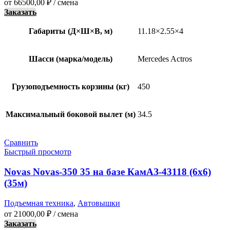
от
66500,00
₽
/ смена
Заказать
Габариты (Д×Ш×В, м)
11.18×2.55×4
Шасси (марка/модель)
Mercedes Actros
Грузоподъемность корзины (кг)
450
Максимальный боковой вылет (м)
34.5
Сравнить
Быстрый просмотр
Novas Novas-350 35 на базе КамАЗ-43118 (6х6)
(35м)
Подъемная техника
,
Автовышки
от
21000,00
₽
/ смена
Заказать