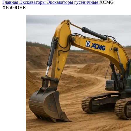
Главная
Экскаваторы
Экскаваторы гусеничные
XCMG
XE500DHR