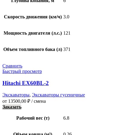
Глубина копания, м
6
Скорость движения (км/ч)
3.0
Мощность двигателя (л.с.)
121
Объем топливного бака (л)
371
Сравнить
Быстрый просмотр
Hitachi EХ60BL-2
Экскаваторы
,
Экскаваторы гусеничные
от
13500,00
₽
/ смена
Заказать
Рабочий вес (т)
6.8
Объем ковша (м³)
0.26