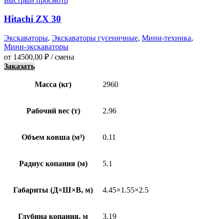
Быстрый просмотр
Hitachi ZX 30
Экскаваторы
,
Экскаваторы гусеничные
,
Мини-техника
,
Мини-экскаваторы
от
14500,00
₽
/ смена
Заказать
Масса (кг)
2960
Рабочий вес (т)
2.96
Объем ковша (м³)
0.11
Радиус копания (м)
5.1
Габариты (Д×Ш×В, м)
4.45×1.55×2.5
Глубина копания, м
3.19