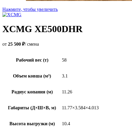
Нажмите, чтобы увеличить
XCMG XE500DHR
от
25 500 ₽
/ смена
Рабочий вес (т)
58
Объем ковша (м³)
3.1
Радиус копания (м)
11.26
Габариты (Д×Ш×В, м)
11.77×3.584×4.013
Высота выгрузки (м)
10.4