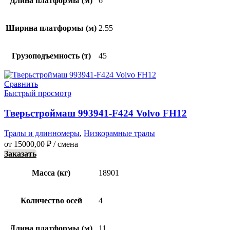
Длина платформы (м)
6
Ширина платформы (м)
2.55
Грузоподъемность (т)
45
Сравнить
Быстрый просмотр
Тверьстроймаш 993941-F424 Volvo FH12
Тралы и длинномеры
,
Низкорамные тралы
от
15000,00
₽
/ смена
Заказать
Масса (кг)
18901
Количество осей
4
Длина платформы (м)
11