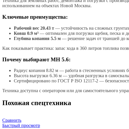
Техника для земляных работ, демонтажа и погрузки с производи
использованием на объектах Новой Москвы.
Ключевые преимущества:
Рабочий вес 20.43 т
— устойчивость на сложных грунтах 
Ковш 0.9 м³
— оптимален для погрузки щебня, песка и 
Глубина копания 5.5 м
— решение задач от траншей до 
Как показывает практика: запас хода в 360 литров топлива по
Почему выбирают MH 5.6:
Радиус копания 8.82 м — работа в стесненных условиях б
Высота выгрузки 6.36 м — удобная разгрузка в самосв
Сертифицировано по ГОСТ Р ISO 12117-2 — безопасност
Техника доступна с оператором или для самостоятельного управ
Похожая спецтехника
Сравнить
Быстрый просмотр