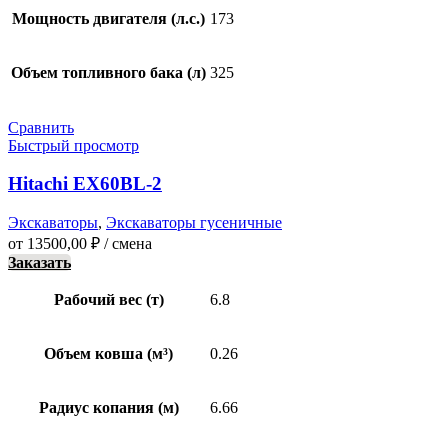
Мощность двигателя (л.с.)
173
Объем топливного бака (л)
325
Сравнить
Быстрый просмотр
Hitachi EХ60BL-2
Экскаваторы
,
Экскаваторы гусеничные
от
13500,00
₽
/ смена
Заказать
Рабочий вес (т)
6.8
Объем ковша (м³)
0.26
Радиус копания (м)
6.66