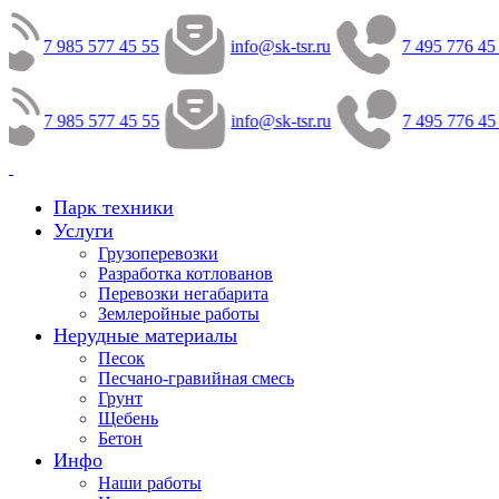
7 985 577 45 55
info@sk-tsr.ru
7 495 776 45
7 985 577 45 55
info@sk-tsr.ru
7 495 776 45
Парк техники
Услуги
Грузоперевозки
Разработка котлованов
Перевозки негабарита
Землеройные работы
Нерудные материалы
Песок
Песчано-гравийная смесь
Грунт
Щебень
Бетон
Инфо
Наши работы