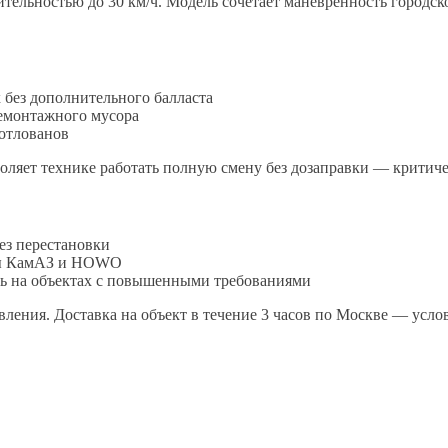
тельностью до 30 км/ч. Модель сочетает маневренность городско
без дополнительного балласта
демонтажного мусора
котлованов
зволяет технике работать полную смену без дозаправки — критич
ез перестановки
алы КамАЗ и HOWO
ь на объектах с повышенными требованиями
ления. Доставка на объект в течение 3 часов по Москве — услов