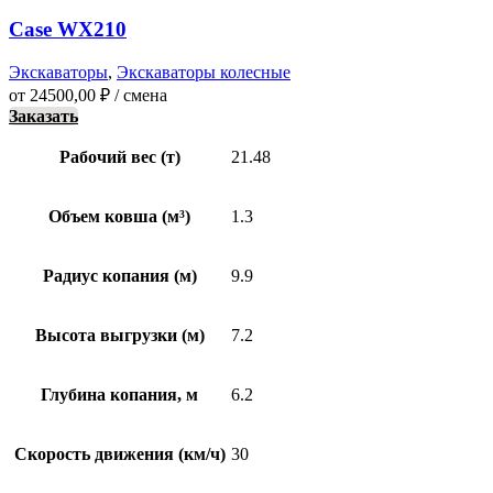
Case WX210
Экскаваторы
,
Экскаваторы колесные
от
24500,00
₽
/ смена
Заказать
Рабочий вес (т)
21.48
Объем ковша (м³)
1.3
Радиус копания (м)
9.9
Высота выгрузки (м)
7.2
Глубина копания, м
6.2
Скорость движения (км/ч)
30