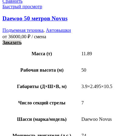
Сравнить
Быстрый просмотр
Daewoo 50 метров Novus
Подъемная техника
,
Автовышки
от
36000,00
₽
/ смена
Заказать
Масса (т)
11.89
Рабочая высота (м)
50
Габариты (Д×Ш×В, м)
3.9×2.495×10.5
Число секций стрелы
7
Шасси (марка/модель)
Daewoo Novus
Мощность двигателя (л.с.)
74