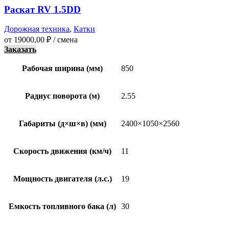
Раскат RV 1.5DD
Дорожная техника
,
Катки
от
19000,00
₽
/ смена
Заказать
Рабочая ширина (мм)
850
Радиус поворота (м)
2.55
Габариты (д×ш×в) (мм)
2400×1050×2560
Скорость движения (км/ч)
11
Мощность двигателя (л.с.)
19
Емкость топливного бака (л)
30