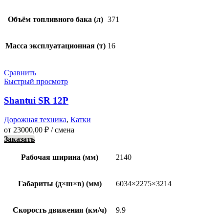
Объём топливного бака (л)
371
Масса эксплуатационная (т)
16
Сравнить
Быстрый просмотр
Shantui SR 12P
Дорожная техника
,
Катки
от
23000,00
₽
/ смена
Заказать
Рабочая ширина (мм)
2140
Габариты (д×ш×в) (мм)
6034×2275×3214
Скорость движения (км/ч)
9.9