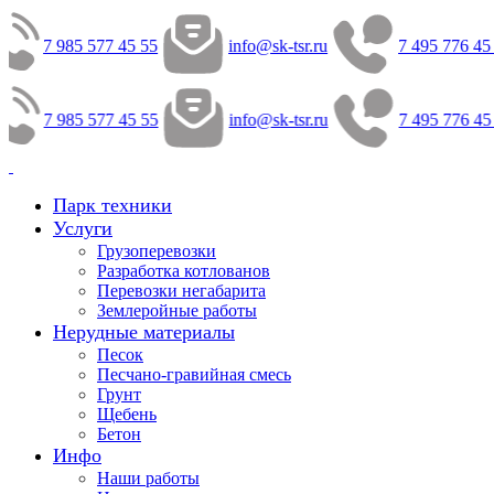
7 985 577 45 55
info@sk-tsr.ru
7 495 776 45
7 985 577 45 55
info@sk-tsr.ru
7 495 776 45
Парк техники
Услуги
Грузоперевозки
Разработка котлованов
Перевозки негабарита
Землеройные работы
Нерудные материалы
Песок
Песчано-гравийная смесь
Грунт
Щебень
Бетон
Инфо
Наши работы