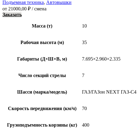
Подъемная техника
,
Автовышки
от
21000,00
₽
/ смена
Заказать
Масса (т)
10
Рабочая высота (м)
35
Габариты (Д×Ш×В, м)
7.695×2.960×2.335
Число секций стрелы
7
Шасси (марка/модель)
ГАЗ/ГАЗон NEXT ГАЗ-C4
Скорость передвижения (км/ч)
70
Грузоподъемность корзины (кг)
400