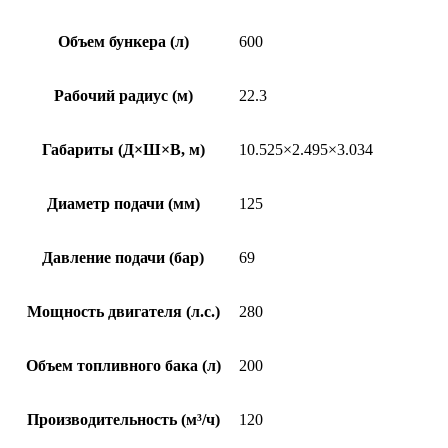
Объем бункера (л)
600
Рабочий радиус (м)
22.3
Габариты (Д×Ш×В, м)
10.525×2.495×3.034
Диаметр подачи (мм)
125
Давление подачи (бар)
69
Мощность двигателя (л.с.)
280
Объем топливного бака (л)
200
Производительность (м³/ч)
120