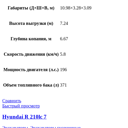
Габариты (Д×Ш×В, м)
10.98×3.28×3.09
Высота выгрузки (м)
7.24
Глубина копания, м
6.67
Скорость движения (км/ч)
5.8
Мощность двигателя (л.с.)
196
Объем топливного бака (л)
371
Сравнить
Быстрый просмотр
Hyundai R 210lc 7
Экскаваторы
,
Экскаваторы гусеничные