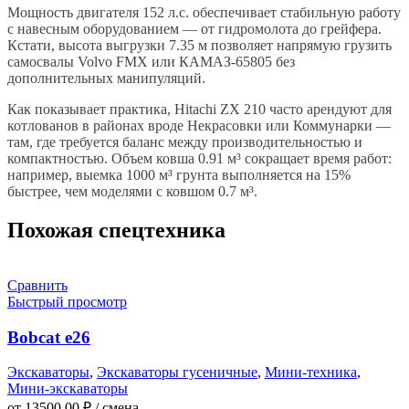
Мощность двигателя 152 л.с. обеспечивает стабильную работу
с навесным оборудованием — от гидромолота до грейфера.
Кстати, высота выгрузки 7.35 м позволяет напрямую грузить
самосвалы Volvo FMX или КАМАЗ-65805 без
дополнительных манипуляций.
Как показывает практика, Hitachi ZX 210 часто арендуют для
котлованов в районах вроде Некрасовки или Коммунарки —
там, где требуется баланс между производительностью и
компактностью. Объем ковша 0.91 м³ сокращает время работ:
например, выемка 1000 м³ грунта выполняется на 15%
быстрее, чем моделями с ковшом 0.7 м³.
Похожая спецтехника
Сравнить
Быстрый просмотр
Bobcat e26
Экскаваторы
,
Экскаваторы гусеничные
,
Мини-техника
,
Мини-экскаваторы
от
13500,00
₽
/ смена