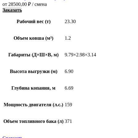
от
28500,00
₽
/ смена
Заказать
Рабочий вес (т)
23.30
Объем ковша (м³)
1.2
Габариты (Д×Ш×В, м)
9.79×2.98×3.14
Высота выгрузки (м)
6.90
Глубина копания, м
6.69
Мощность двигателя (л.с.)
159
Объем топливного бака (л)
371