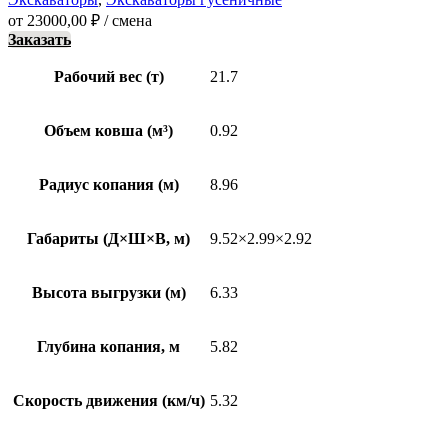
от
23000,00
₽
/ смена
Заказать
Рабочий вес (т)
21.7
Объем ковша (м³)
0.92
Радиус копания (м)
8.96
Габариты (Д×Ш×В, м)
9.52×2.99×2.92
Высота выгрузки (м)
6.33
Глубина копания, м
5.82
Скорость движения (км/ч)
5.32