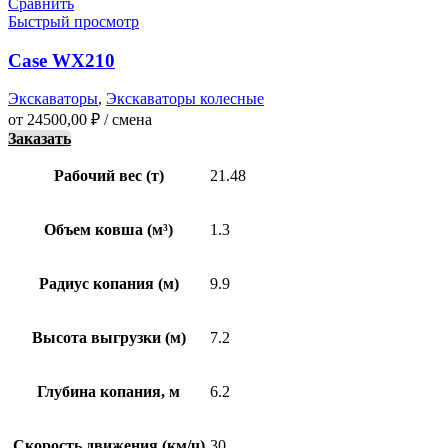
Сравнить
Быстрый просмотр
Case WX210
Экскаваторы
,
Экскаваторы колесные
от
24500,00
₽
/ смена
Заказать
Рабочий вес (т)
21.48
Объем ковша (м³)
1.3
Радиус копания (м)
9.9
Высота выгрузки (м)
7.2
Глубина копания, м
6.2
Скорость движения (км/ч)
30