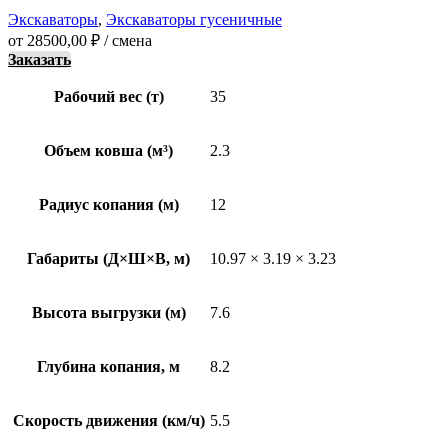
Экскаваторы
,
Экскаваторы гусеничные
от
28500,00
₽
/ смена
Заказать
Рабочий вес (т)
35
Объем ковша (м³)
2.3
Радиус копания (м)
12
Габариты (Д×Ш×В, м)
10.97 × 3.19 × 3.23
Высота выгрузки (м)
7.6
Глубина копания, м
8.2
Скорость движения (км/ч)
5.5