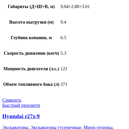
Габариты (Д×Ш×В, м)
9.04×2.80×3.01
Высота выгрузки (м)
9.4
Глубина копания, м
6.5
Скорость движения (км/ч)
5.3
Мощность двигателя (л.с.)
121
Объем топливного бака (л)
371
Сравнить
Быстрый просмотр
Hyundai r27z-9
Экскаваторы
,
Экскаваторы гусеничные
,
Мини-техника
,