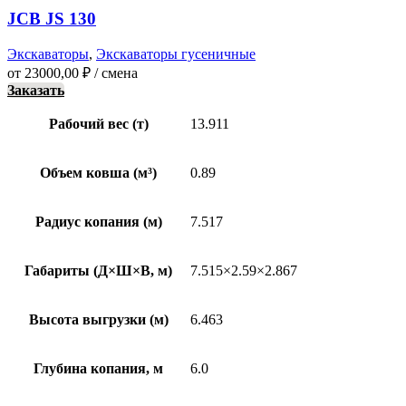
JCB JS 130
Экскаваторы
,
Экскаваторы гусеничные
от
23000,00
₽
/ смена
Заказать
Рабочий вес (т)
13.911
Объем ковша (м³)
0.89
Радиус копания (м)
7.517
Габариты (Д×Ш×В, м)
7.515×2.59×2.867
Высота выгрузки (м)
6.463
Глубина копания, м
6.0