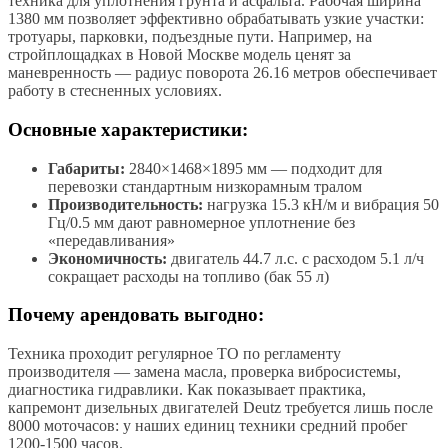
техника для уплотнения грунта и асфальта. Рабочая ширина
1380 мм позволяет эффективно обрабатывать узкие участки:
тротуары, парковки, подъездные пути. Например, на
стройплощадках в Новой Москве модель ценят за
маневренность — радиус поворота 26.16 метров обеспечивает
работу в стесненных условиях.
Основные характеристики:
Габариты:
2840×1468×1895 мм — подходит для
перевозки стандартным низкорамным тралом
Производительность:
нагрузка 15.3 кН/м и вибрация 50
Гц/0.5 мм дают равномерное уплотнение без
«передавливания»
Экономичность:
двигатель 44.7 л.с. с расходом 5.1 л/ч
сокращает расходы на топливо (бак 55 л)
Почему арендовать выгодно:
Техника проходит регулярное ТО по регламенту
производителя — замена масла, проверка вибросистемы,
диагностика гидравлики. Как показывает практика,
капремонт дизельных двигателей Deutz требуется лишь после
8000 моточасов: у наших единиц техники средний пробег
1200-1500 часов.