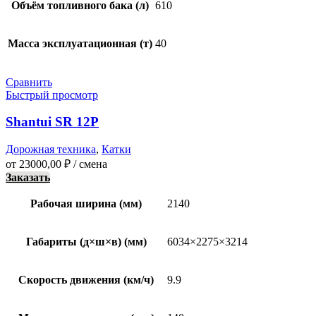
Объём топливного бака (л)
610
Масса эксплуатационная (т)
40
Сравнить
Быстрый просмотр
Shantui SR 12P
Дорожная техника
,
Катки
от
23000,00
₽
/ смена
Заказать
Рабочая ширина (мм)
2140
Габариты (д×ш×в) (мм)
6034×2275×3214
Скорость движения (км/ч)
9.9