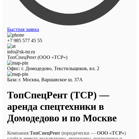
Быстрая заявка
+7 985 577 45 55
info@sk-tsr.ru
ТопСпецРент (ООО «ТСР»)
Офис: г. Домодедово, Текстильщиков, вл. 2
База: г. Москва, Варшавское ш. 37А
ТопСпецРент (ТСР) —
аренда спецтехники в
Домодедово и по Москве
Компания
ТопСпецРент
(юридически —
ООО «ТСР»
)
сдаёт в аренду экскаваторы, автокраны, погрузчики и