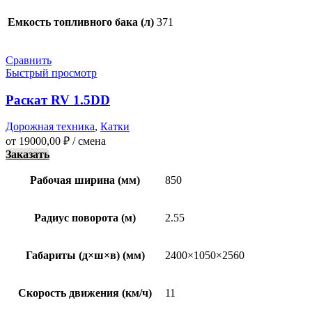
Емкость топливного бака (л)
371
Сравнить
Быстрый просмотр
Раскат RV 1.5DD
Дорожная техника
,
Катки
от
19000,00
₽
/ смена
Заказать
Рабочая ширина (мм)
850
Радиус поворота (м)
2.55
Габариты (д×ш×в) (мм)
2400×1050×2560
Скорость движения (км/ч)
11