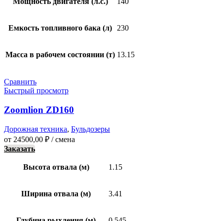
Мощность двигателя (л.с.)
140
Емкость топливного бака (л)
230
Масса в рабочем состоянии (т)
13.15
Сравнить
Быстрый просмотр
Zoomlion ZD160
Дорожная техника
,
Бульдозеры
от
24500,00
₽
/ смена
Заказать
Высота отвала (м)
1.15
Ширина отвала (м)
3.41
Глубина рыхления (м)
0.545