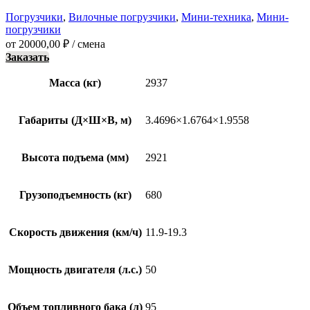
Погрузчики
,
Вилочные погрузчики
,
Мини-техника
,
Мини-
погрузчики
от
20000,00
₽
/ смена
Заказать
Масса (кг)
2937
Габариты (Д×Ш×В, м)
3.4696×1.6764×1.9558
Высота подъема (мм)
2921
Грузоподъемность (кг)
680
Скорость движения (км/ч)
11.9-19.3
Мощность двигателя (л.с.)
50
Объем топливного бака (л)
95