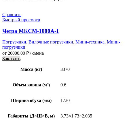
Сравнить
Быстрый просмотр
Четра МКСМ-1000А-1
Погрузчики
,
Вилочные погрузчики
,
Мини-техника
,
Мини-
погрузчики
от
20000,00
₽
/ смена
Заказать
Масса (кг)
3370
Объем ковша (м³)
0.6
Ширина обуха (мм)
1730
Габариты (Д×Ш×В, м)
3.73×1.73×2.035