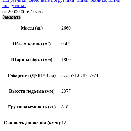
Погрузчики
,
Вилочные погрузчики
,
Мини-техника
,
Мини-
погрузчики
от
20000,00
₽
/ смена
Заказать
Масса (кг)
2660
Объем ковша (м³)
0.47
Ширина обуха (мм)
1800
Габариты (Д×Ш×В, м)
3.585×1.678×1.974
Высота подъема (мм)
2377
Грузоподъемность (кг)
818
Скорость движения (км/ч)
12